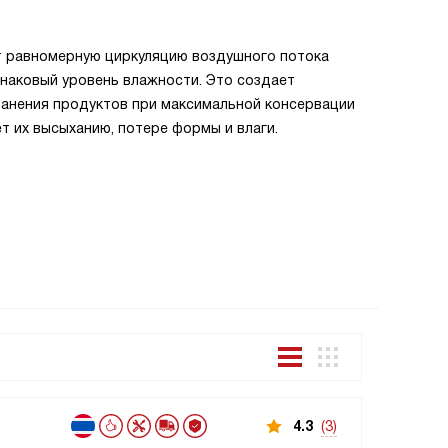
Технолог
т равномерную циркуляцию воздушного потока
наковый уровень влажности. Это создает
Очищение 
ранения продуктов при максимальной консервации
бактерий.
т их высыханию, потере формы и влаги.
Все това
4.3
(3)