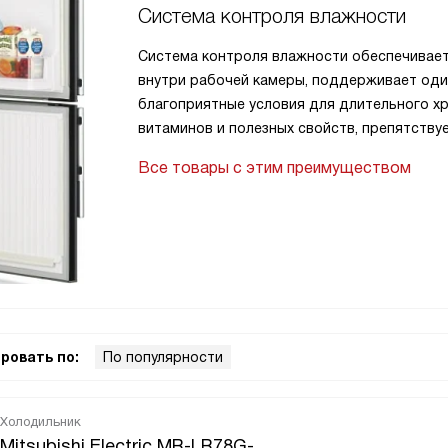
Система контроля влажности
на максимальной
Система контроля влажности обеспечивае
отделениях
внутри рабочей камеры, поддерживает оди
тах, но при
благоприятные условия для длительного х
витаминов и полезных свойств, препятствуе
Все товары с этим преимуществом
ровать по:
По популярности
Холодильник
Mitsubishi Electric MR-LR78G-