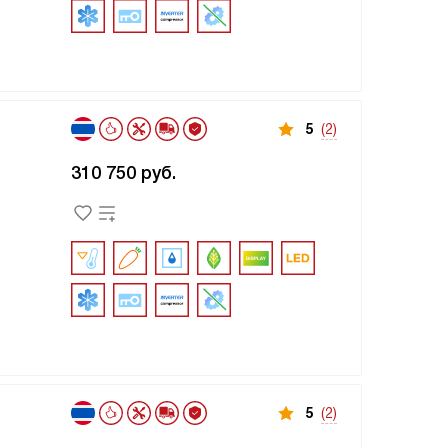
5
(2)
310 750
руб.
5
(2)