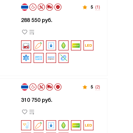
5
(1)
288 550
руб.
5
(2)
310 750
руб.