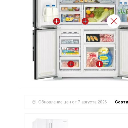
ый компрессор
компрессор по сравнению с обычным не работает постоянно 
а подбирается, исходя из текущих условий. Например, если в 
ся заданная температура, инвертор работает на малых оборо
ьшого количества тёплых продуктов мощность повышается.
 с этим преимуществом
Обновление цен от
7 августа 2026
Сорти