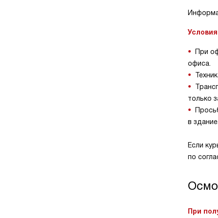
Информа
Условия
При оф
офиса.
Техник
Трансп
только з
Просьб
в здание
Если кур
по согл
Осмо
При пол