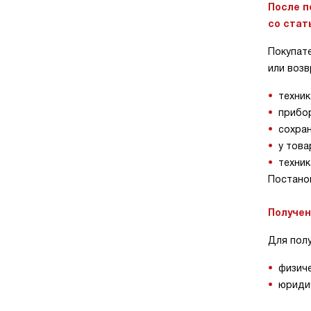
После п
со стать
Покупате
или воз
техник
прибор
сохран
у това
техник
Постанов
Получен
Для пол
физич
юридич