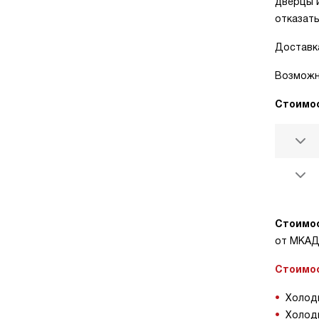
дверцы и
отказать
Доставка
Возможно
Стоимос
Стоимос
от МКАД
Стоимос
Холоди
Холоди