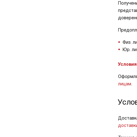
Получени
предста
доверен
Предопл
Физ. л
Юр. ли
Условия
Оформляя
лицам
.
Усло
Доставк
доставк