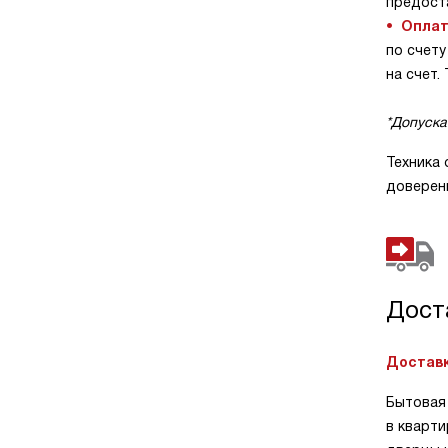
предост
Оплат
по счету
на счет.
*Допускае
Техника
доверенн
Дост
Доставк
Бытовая 
в кварти