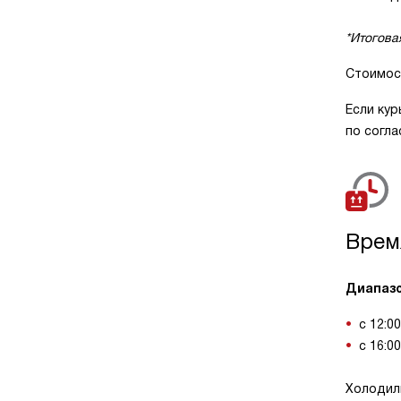
*Итогова
Стоимос
Если кур
по согл
Врем
Диапазо
с 12:0
с 16:0
Холодиль