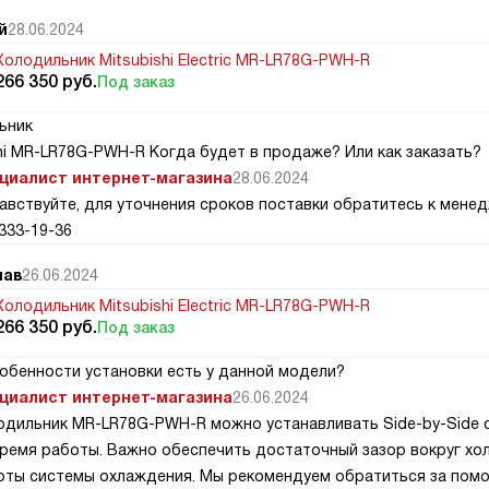
й
28.06.2024
Холодильник Mitsubishi Electric MR-LR78G-PWH-R
266 350
руб.
Под заказ
ьник
hi MR-LR78G-PWH-R Когда будет в продаже? Или как заказать?
циалист интернет-магазина
28.06.2024
авствуйте, для уточнения сроков поставки обратитесь к менед
333-19-36
лав
26.06.2024
Холодильник Mitsubishi Electric MR-LR78G-PWH-R
266 350
руб.
Под заказ
обенности установки есть у данной модели?
циалист интернет-магазина
26.06.2024
одильник MR-LR78G-PWH-R можно устанавливать Side-by-Side с
время работы. Важно обеспечить достаточный зазор вокруг хо
оты системы охлаждения. Мы рекомендуем обратиться за помо