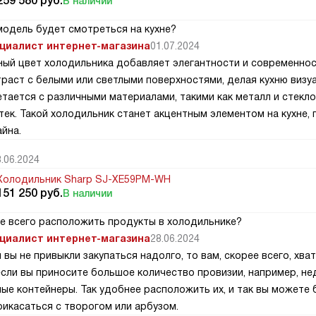
259 580
руб.
В наличии
модель будет смотреться на кухне?
циалист интернет-магазина
01.07.2024
ный цвет холодильника добавляет элегантности и современност
траст с белыми или светлыми поверхностями, делая кухню визу
етается с различными материалами, такими как металл и стекло
-тек. Такой холодильник станет акцентным элементом на кухне,
йна.
.06.2024
Холодильник Sharp SJ-XE59PM-WH
151 250
руб.
В наличии
ше всего расположить продукты в холодильнике?
циалист интернет-магазина
28.06.2024
 вы не привыкли закупаться надолго, то вам, скорее всего, хв
если вы приносите большое количество провизии, например, не
ые контейнеры. Так удобнее расположить их, и так вы можете б
рикасаться с творогом или арбузом.