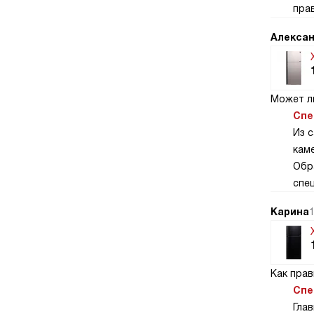
пра
Алексан
Может л
Спе
Из 
кам
Обр
спец
Карина
1
Как пра
Спе
Гла