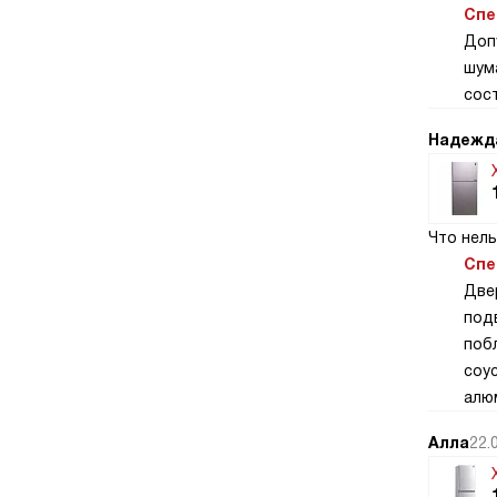
Спе
Доп
шум
сост
Надежд
Что нель
Спе
Две
под
поб
соус
алю
Алла
22.