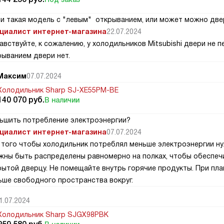
ли такая модель с "левым" открыванием, или может можно две
циалист интернет-магазина
22.07.2024
авствуйте, к сожалению, у холодильников Mitsubishi двери не
рыванием двери нет.
Максим
07.07.2024
Холодильник Sharp SJ-XE55PM-BE
140 070
руб.
В наличии
ньшить потребление электроэнергии?
циалист интернет-магазина
07.07.2024
 того чтобы холодильник потреблял меньше электроэнергии н
жны быть распределены равномерно на полках, чтобы обеспечи
рытой дверцу. Не помещайте внутрь горячие продукты. При пл
ьше свободного пространства вокруг.
1.07.2024
Холодильник Sharp SJGX98PBK