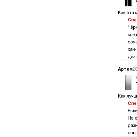
Как эта 
Спе
Чёр
кон
соч
хай
диза
Артем
28
Как луч
Спе
Если
Но 
разн
соп