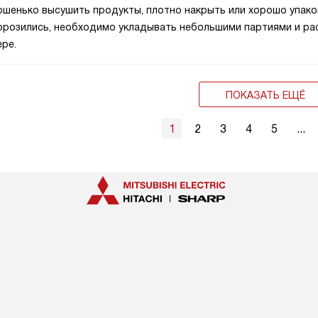
ошенько высушить продукты, плотно накрыть или хорошо упако
орозились, необходимо укладывать небольшими партиями и ра
ере.
ПОКАЗАТЬ ЕЩЁ
1
2
3
4
5
...