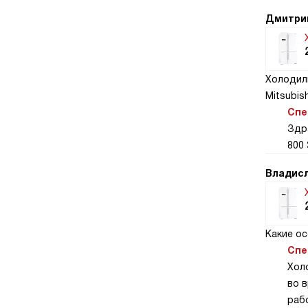
Дмитри
Холодил
Mitsubis
Спе
Здр
800 
Владис
Какие ос
Спе
Хол
во 
раб