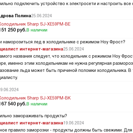
вильно подключить устройство к электросети и настроить все 
дрова Полина
25.06.2024
Холодильник Sharp SJ-XE59PM-BE
151 250
руб.
В наличии
и наморозиться лед в холодильнике с режимом Ноу Фрост?
циалист интернет-магазина
25.06.2024
самого названия следует, что холодильник с режимом Ноу Фро
ере, именно этим холодильникам не нужна регулярная размороз
азование льда может быть причиной поломки холодильника. В 
иалисту.
9.06.2024
Холодильник Sharp SJ-XE59PM-BK
167 540
руб.
В наличии
вильно замораживать продукты?
циалист интернет-магазина
19.06.2024
вное правило заморозки - продукты должны быть свежими. Для 