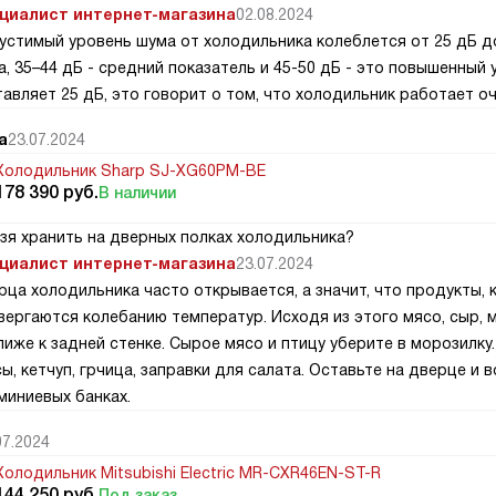
циалист интернет-магазина
02.08.2024
устимый уровень шума от холодильника колеблется от 25 дБ до 
а, 35–44 дБ - средний показатель и 45-50 дБ - это повышенный
авляет 25 дБ, это говорит о том, что холодильник работает оч
а
23.07.2024
Холодильник Sharp SJ-XG60PM-BE
178 390
руб.
В наличии
зя хранить на дверных полках холодильника?
циалист интернет-магазина
23.07.2024
рца холодильника часто открывается, а значит, что продукты, 
вергаются колебанию температур. Исходя из этого мясо, сыр, м
лиже к задней стенке. Сырое мясо и птицу уберите в морозилку
ы, кетчуп, грчица, заправки для салата. Оставьте на дверце и 
миниевых банках.
07.2024
Холодильник Mitsubishi Electric MR-CXR46EN-ST-R
144 250
руб.
Под заказ