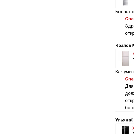
Бывает 
Спе
Здр
отк
Козлов 
Как уме
Спе
Для
дол
отк
бол
Ульяна
0