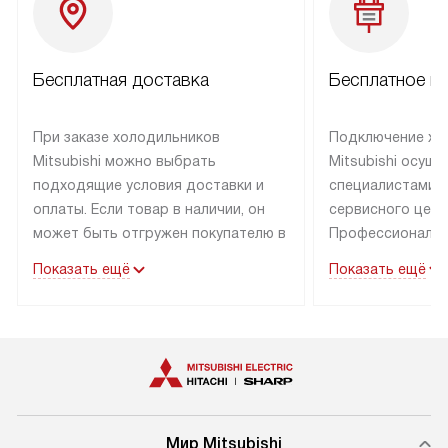
Бесплатная доставка
Бесплатное п
При заказе холодильников
Подключение хо
Mitsubishi можно выбрать
Mitsubishi осущ
подходящие условия доставки и
специалистами 
оплаты. Если товар в наличии, он
сервисного цент
может быть отгружен покупателю в
Профессиональн
течение трех дней. Холодильники
гарантия долгой
Показать ещё
Показать ещё
со специальным лейблом
эксплуатации хо
доставляется бесплатно по
Москве холодил
Москве. Выезд за МКАД
специальным ле
оплачивается дополнительно.
подключается б
мастера за МКА
дополнительную 
Мир Mitsubishi