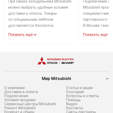
При заказе холодильника Mitsubishi
Подключение хо
можно выбрать удобные условия
Mitsubishi прои
доставки и оплаты. Товары
специалистами 
со специальным лейблом
партнерского се
доставляются бесплатно
В Москве техник
по Москве в пределах МКАД
с соответствую
Показать ещё
Показать ещё
до подъезда, выезд за пределы
подключается б
МКАД оплачивается
коммуникациям.
дополнительно. Товар со статусом
за пределы МКА
«в наличии» может быть отгружен
за дополнительн
покупателю в течение трех дней.
коммуникации п
Доставка в Санкт-Петербург
наличие установ
и другие регионы осуществляется
Стоимость допо
Мир Mitsubishi
через транспортную компанию.
по монтажу опр
После 100% предоплаты наша
по прайс-листу,
О компании
Статьи и акции
Доставка и оплата
Глоссарий
компания бесплатно доставляет
найти на нашем 
Подключение
Вопросы и ответы
заказ до представительства
«Подключение».
Условия продажи
Помощь
Сервисные центры Mitsubishi
Видео
транспортной компании в Москве.
Ремонт Mitsubishi
Контакты
Стандартная уст
Пожалуйста, уточняйте условия
Возврат и обмен
Сайты-партнеры