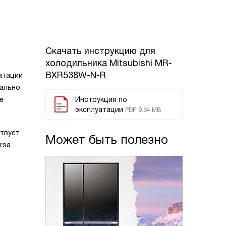
Скачать инструкцию для
холодильника
Mitsubishi MR-
BXR538W-N-R
атации
мально
е
Инструкция по
эксплуатации
PDF, 9.64 MB
ствует
Может быть полезно
rsa