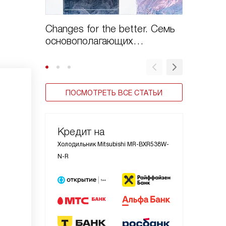
Changes for the better. Семь
Как пол
основополагающих
холодил
принципов компании
Mitsubishi
ПОСМОТРЕТЬ ВСЕ СТАТЬИ
Кредит на
Холодильник Mitsubishi MR-BXR538W-
N-R