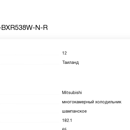
R-BXR538W-N-R
12
Таиланд
Mitsubishi
многокамерный холодильник
шампанское
182.1
65