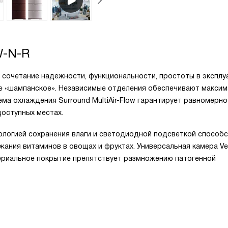
-N-R
— сочетание надежности, функциональности, простоты в эксплу
те «шампанское». Независимые отделения обеспечивают макси
ма охлаждения Surrоund MultiАir-Flоw гарантирует равномерно
оступных местах.
ологией сохранения влаги и светодиодной подсветкой способ
ания витаминов в овощах и фруктах. Универсальная камера Ve
ериальное покрытие препятствует размножению патогенной