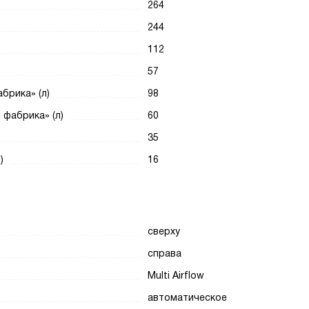
264
244
112
57
брика» (л)
98
фабрика» (л)
60
35
)
16
сверху
справа
Multi Airflow
автоматическое