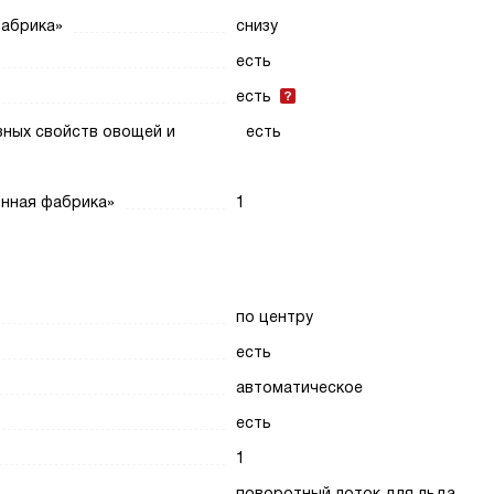
фабрика»
снизу
есть
есть
зных свойств овощей и
есть
инная фабрика»
1
по центру
есть
автоматическое
есть
1
поворотный лоток для льда