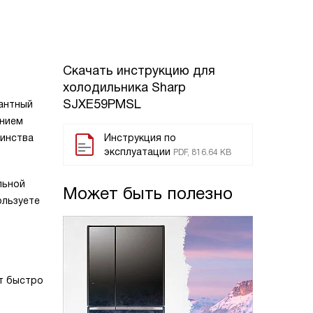
Скачать инструкцию для
холодильника
Sharp
SJXE59PMSL
гантный
ением
шинства
Инструкция по
эксплуатации
PDF, 816.64 KB
льной
Может быть полезно
ользуете
ет быстро