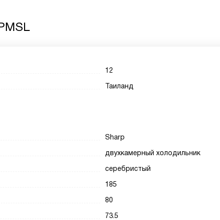
9PMSL
12
Таиланд
Sharp
двухкамерный холодильник
серебристый
185
80
73.5