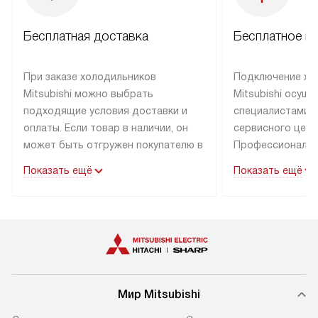
Бесплатная доставка
Бесплатное п
При заказе холодильников
Подключение хо
Mitsubishi можно выбрать
Mitsubishi осущ
подходящие условия доставки и
специалистами 
оплаты. Если товар в наличии, он
сервисного цент
может быть отгружен покупателю в
Профессиональн
течение трех дней. Холодильники
гарантия долгой
Показать ещё
Показать ещё
со специальным лейблом
эксплуатации хо
доставляется бесплатно по
Москве холодил
Москве. Выезд за МКАД
специальным ле
оплачивается дополнительно.
подключается б
мастера за МКА
дополнительную 
Мир Mitsubishi